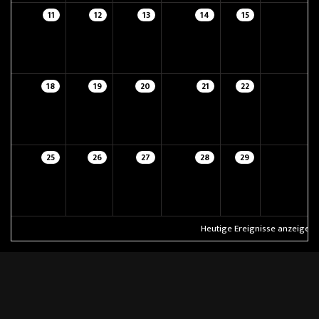
11
12
13
14
15
18
19
20
21
22
25
26
27
28
29
Heutige Ereignisse anzeigen