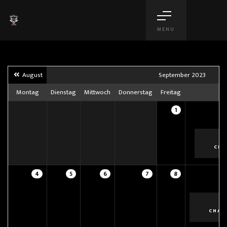
MENU
August
September 2023
Montag
Dienstag
Mittwoch
Donnerstag
Freitag
1
CHA
4
5
6
7
8
CHAP