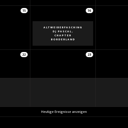
15
16
ALTWEIBERFASCHING
DJ PASCAL,
CHAPTER
BORDERLAND
22
23
Heutige Ereignisse anzeigen