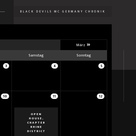
BLACK DEVILS MC GERMANY CHRONIK
U
März
Samstag
Sonntag
3
4
5
10
11
12
OPEN
HOUSE,
CHAPTER
RHINE
DISTRICT