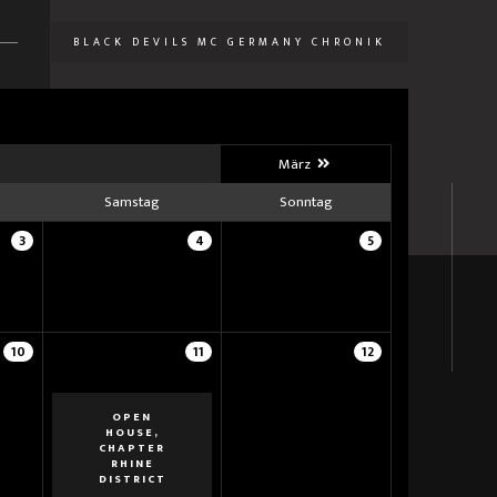
BLACK DEVILS MC GERMANY CHRONIK
U
März
Samstag
Sonntag
3
4
5
10
11
12
OPEN
HOUSE,
CHAPTER
RHINE
DISTRICT