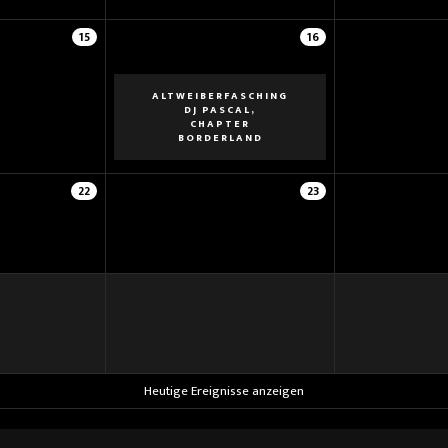
15
16
ALTWEIBERFASCHING
DJ PASCAL,
CHAPTER
BORDERLAND
22
23
Heutige Ereignisse anzeigen