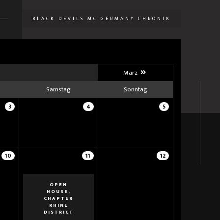
BLACK DEVILS MC GERMANY CHRONIK
U
März
Samstag
Sonntag
3
4
5
10
11
12
OPEN
HOUSE,
CHAPTER
RHINE
DISTRICT