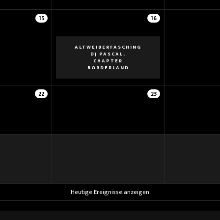
15
16
ALTWEIBERFASCHING
DJ PASCAL,
CHAPTER
BORDERLAND
22
23
Heutige Ereignisse anzeigen