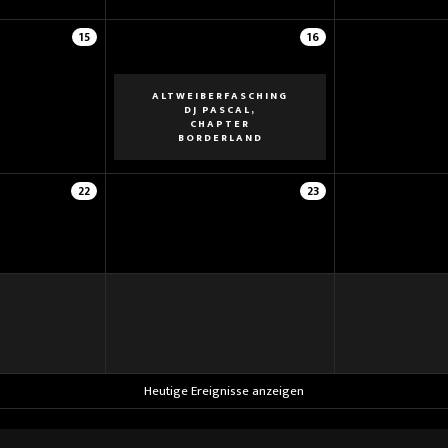
15
16
ALTWEIBERFASCHING
DJ PASCAL,
CHAPTER
BORDERLAND
22
23
Heutige Ereignisse anzeigen