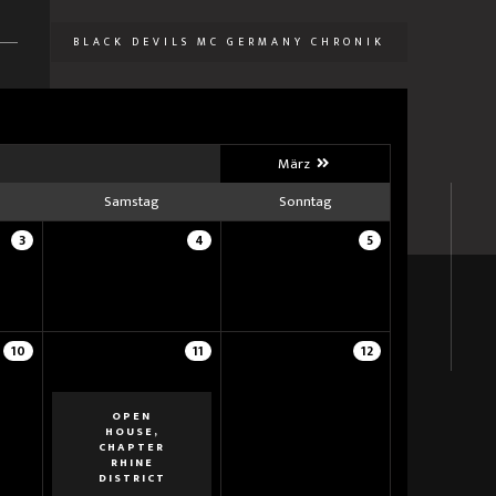
BLACK DEVILS MC GERMANY CHRONIK
U
März
Samstag
Sonntag
3
4
5
10
11
12
OPEN
HOUSE,
CHAPTER
RHINE
DISTRICT