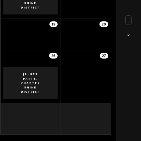
RHINE
DISTRICT
19
20
26
27
JAHRES
PARTY,
CHAPTER
RHINE
DISTRICT