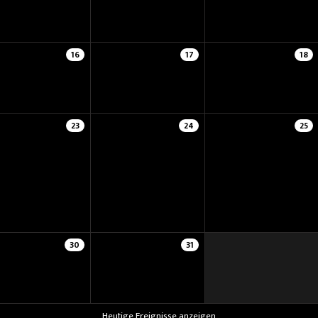
16
17
18
23
24
25
30
31
Heutige Ereignisse anzeigen