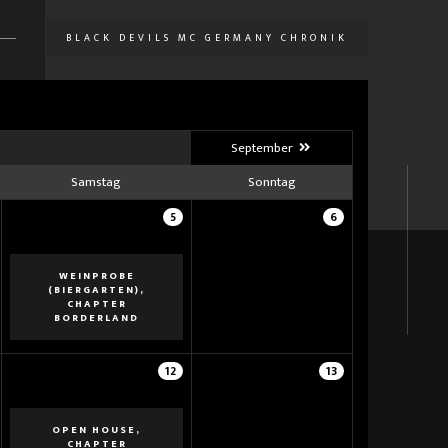
BLACK DEVILS MC GERMANY CHRONIK
U
September
Samstag
Sonntag
5
6
WEINPROBE
(BIERGARTEN),
CHAPTER
BORDERLAND
12
13
OPEN HOUSE,
CHAPTER