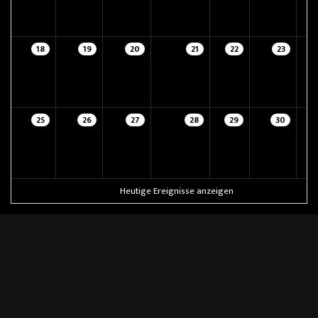
18
19
20
21
22
23
25
26
27
28
29
30
Heutige Ereignisse anzeigen