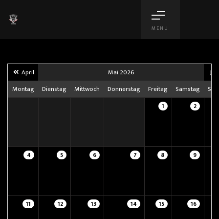
MENU
April
Mai 2026
Jun
Montag
Dienstag
Mittwoch
Donnerstag
Freitag
Samstag
Son
1
2
4
5
6
7
8
9
11
12
13
14
15
16