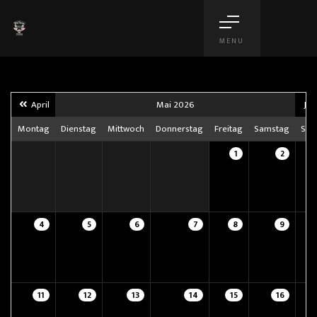
MENU
April
Mai 2026
Jun
Montag
Dienstag
Mittwoch
Donnerstag
Freitag
Samstag
Son
1
2
4
5
6
7
8
9
11
12
13
14
15
16