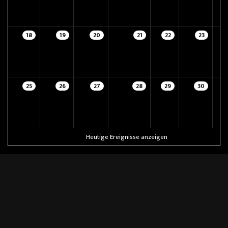
18
19
20
21
22
23
25
26
27
28
29
30
Heutige Ereignisse anzeigen