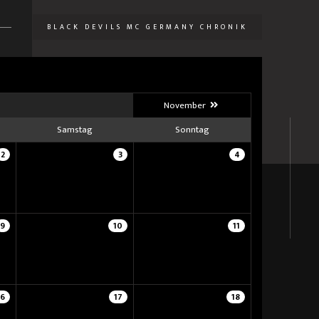
BLACK DEVILS MC GERMANY CHRONIK
U
November
Samstag
Sonntag
2
3
4
9
10
11
16
17
18