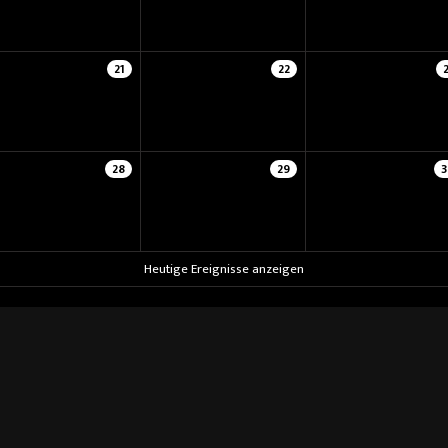
21
22
28
29
3
Heutige Ereignisse anzeigen