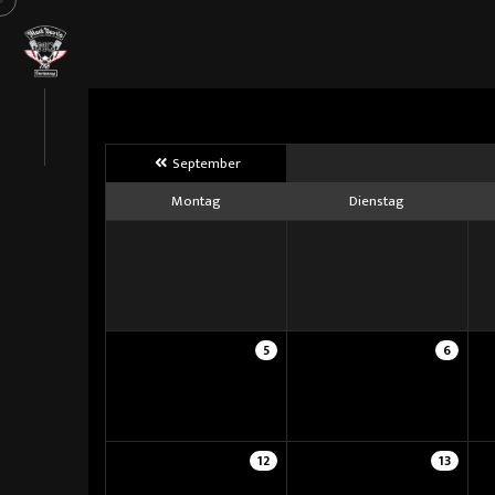
September
Montag
Dienstag
5
6
12
13