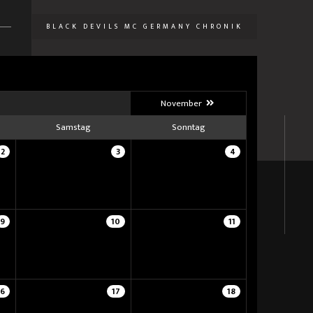
BLACK DEVILS MC GERMANY CHRONIK
U
November
Samstag
Sonntag
2
3
4
9
10
11
16
17
18