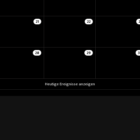
21
22
28
29
3
Heutige Ereignisse anzeigen