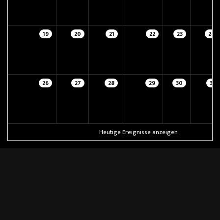
19
20
21
22
23
24
26
27
28
29
30
31
Heutige Ereignisse anzeigen