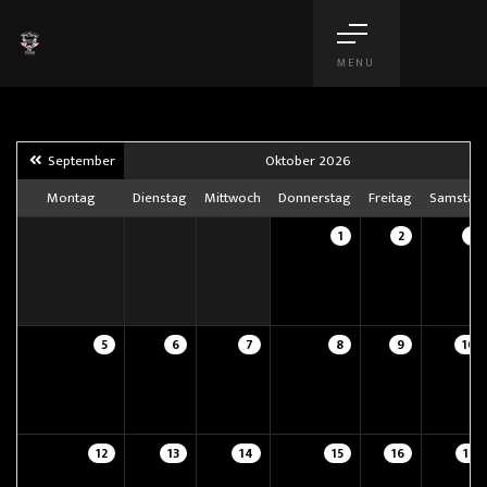
MENU
September
Oktober 2026
Montag
Dienstag
Mittwoch
Donnerstag
Freitag
Samstag
1
2
3
5
6
7
8
9
10
12
13
14
15
16
17