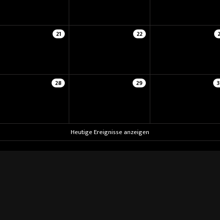
21
22
28
29
3
Heutige Ereignisse anzeigen