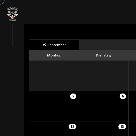
September
Montag
Dienstag
5
6
12
13