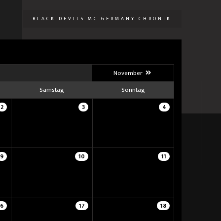
BLACK DEVILS MC GERMANY CHRONIK
U
November
Samstag
Sonntag
2
3
4
9
10
11
16
17
18