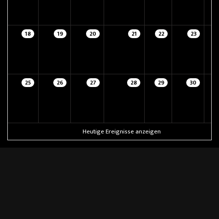
18
19
20
21
22
23
25
26
27
28
29
30
Heutige Ereignisse anzeigen