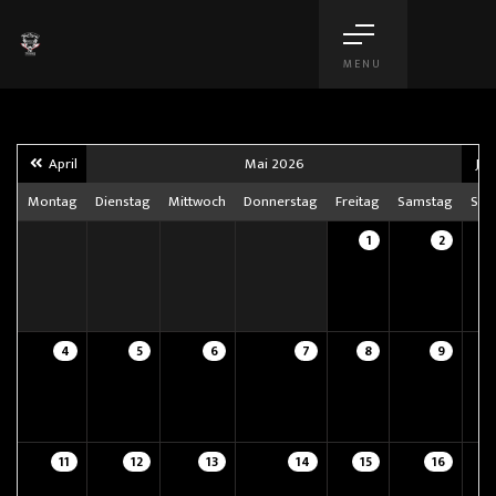
MENU
April
Mai 2026
Jun
Montag
Dienstag
Mittwoch
Donnerstag
Freitag
Samstag
Son
1
2
4
5
6
7
8
9
11
12
13
14
15
16