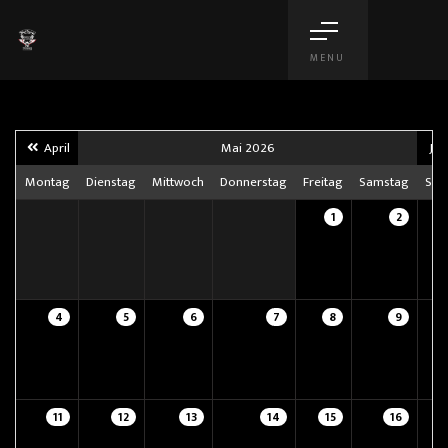
MENU
April
Mai 2026
Jun
Montag
Dienstag
Mittwoch
Donnerstag
Freitag
Samstag
Son
1
2
4
5
6
7
8
9
11
12
13
14
15
16