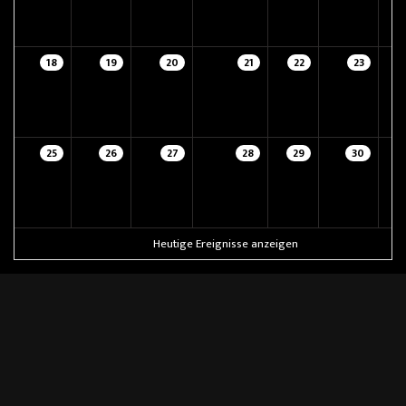
18
19
20
21
22
23
25
26
27
28
29
30
Heutige Ereignisse anzeigen