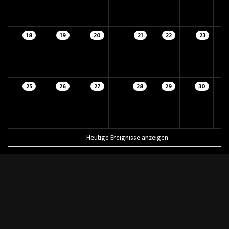
18
19
20
21
22
23
25
26
27
28
29
30
Heutige Ereignisse anzeigen