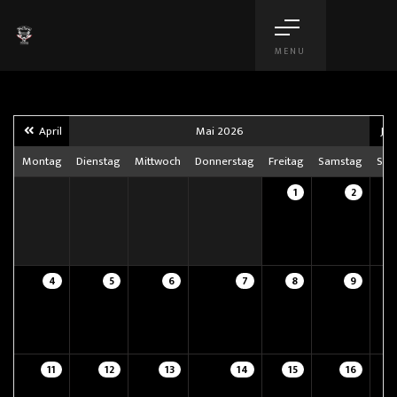
MENU
April
Mai 2026
Jun
Montag
Dienstag
Mittwoch
Donnerstag
Freitag
Samstag
Son
1
2
4
5
6
7
8
9
11
12
13
14
15
16