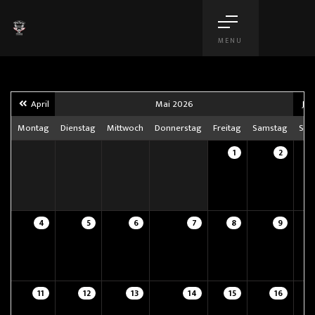
MENU
April
Mai 2026
Jun
Montag
Dienstag
Mittwoch
Donnerstag
Freitag
Samstag
Son
1
2
4
5
6
7
8
9
11
12
13
14
15
16