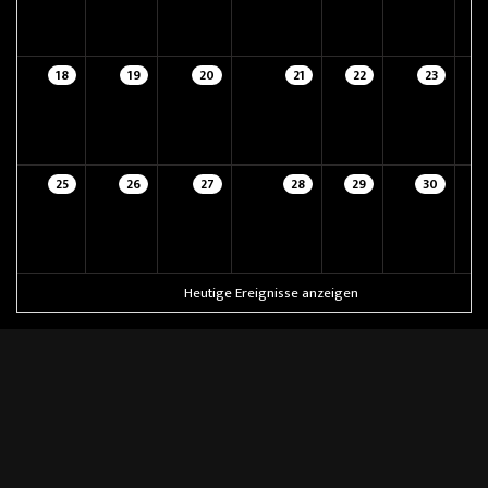
18
19
20
21
22
23
25
26
27
28
29
30
Heutige Ereignisse anzeigen